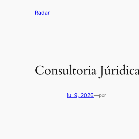
Pular
Radar
para
o
conteúdo
Consultoria Júridic
jul 9, 2026
—
por