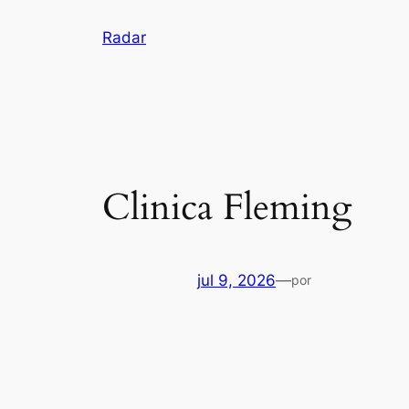
Pular
Radar
para
o
conteúdo
Clinica Fleming
jul 9, 2026
—
por