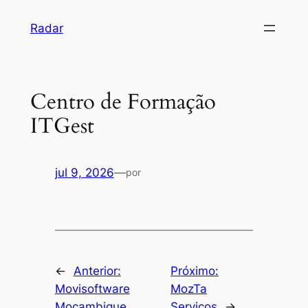
Pular
Radar
para
o
conteúdo
Centro de Formação
ITGest
jul 9, 2026
—
por
←
Anterior:
Próximo:
Movisoftware
MozTa
Moçambique
Serviços
→