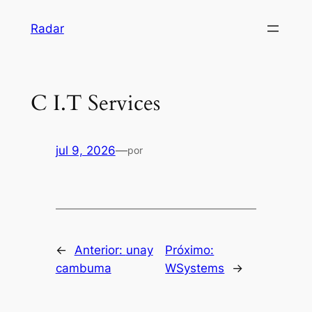
Pular
Radar
para
o
conteúdo
C I.T Services
jul 9, 2026
—
por
←
Anterior:
unay
Próximo:
cambuma
WSystems
→