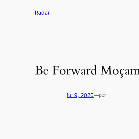
Pular
Radar
para
o
conteúdo
Be Forward Moçam
jul 9, 2026
—
por