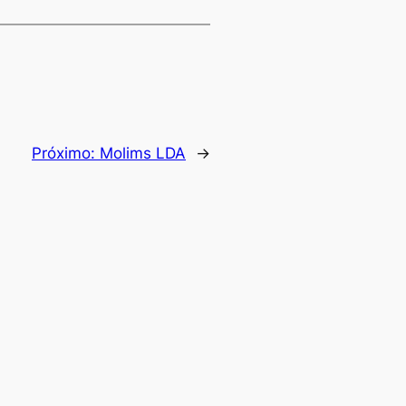
Próximo:
Molims LDA
→