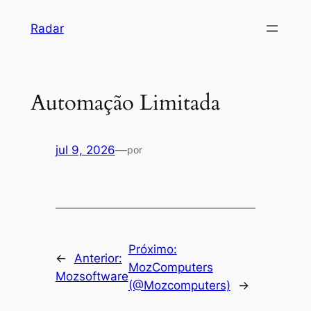
Pular
Radar
para
o
conteúdo
Automação Limitada
jul 9, 2026
—
por
Próximo:
←
Anterior:
MozComputers
Mozsoftware
(@Mozcomputers)
→