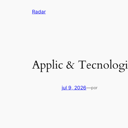
Pular
Radar
para
o
conteúdo
Applic & Tecnologi
jul 9, 2026
—
por