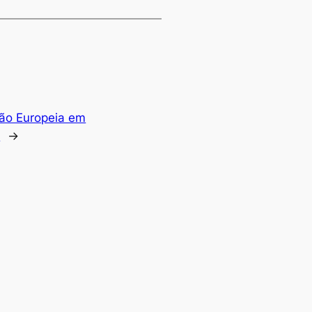
ão Europeia em
e
→