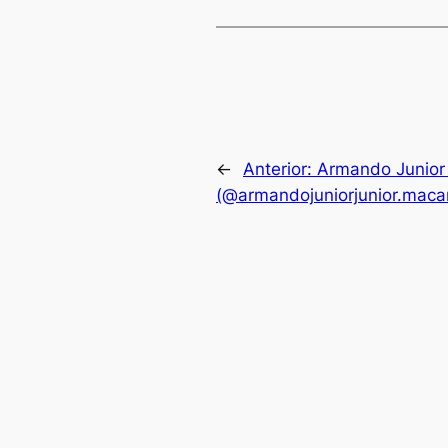
←
Anterior:
Armando Junior
(@armandojuniorjunior.mac