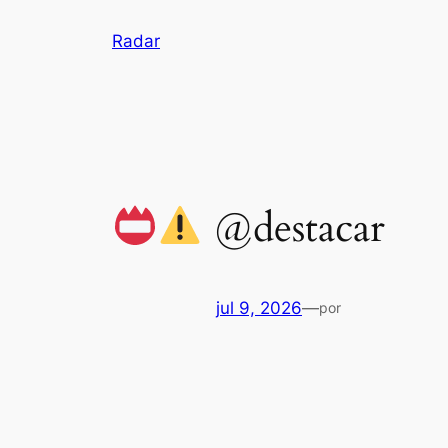
Pular
Radar
para
o
conteúdo
@destacar
jul 9, 2026
—
por