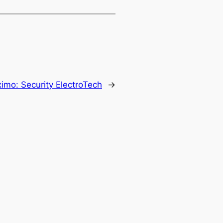
ximo:
Security ElectroTech
→